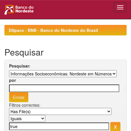
Skip
navigation
DSpace - BNB - Banco do Nordeste do Brasil
Pesquisar
Pesquisar:
por
Filtros correntes: