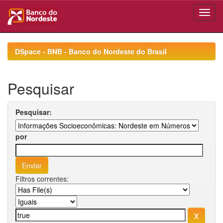
Skip
navigation
DSpace - BNB - Banco do Nordeste do Brasil
Pesquisar
Pesquisar:
por
Filtros correntes: