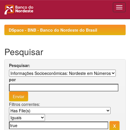
Skip
navigation
DSpace - BNB - Banco do Nordeste do Brasil
Pesquisar
Pesquisar:
por
Filtros correntes: