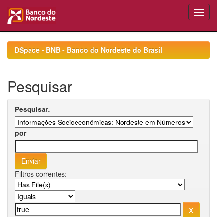
Skip
navigation
DSpace - BNB - Banco do Nordeste do Brasil
Pesquisar
Pesquisar:
por
Filtros correntes: