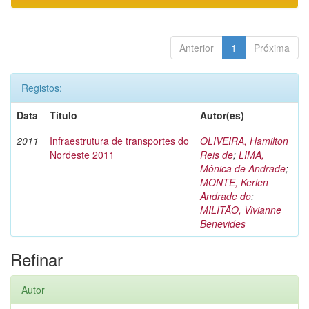
Anterior
1
Próxima
Registos:
Data
Título
Autor(es)
2011
Infraestrutura de transportes do
OLIVEIRA, Hamilton
Nordeste 2011
Reis de
;
LIMA,
Mônica de Andrade
;
MONTE, Kerlen
Andrade do
;
MILITÃO, Vivianne
Benevides
Refinar
Autor