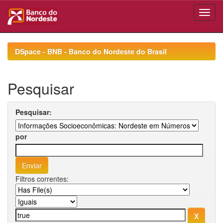
Skip
navigation
DSpace - BNB - Banco do Nordeste do Brasil
Pesquisar
Pesquisar:
por
Filtros correntes: