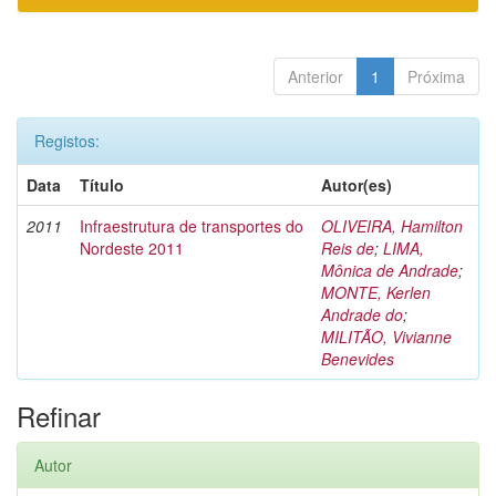
Anterior
1
Próxima
Registos:
Data
Título
Autor(es)
2011
Infraestrutura de transportes do
OLIVEIRA, Hamilton
Nordeste 2011
Reis de
;
LIMA,
Mônica de Andrade
;
MONTE, Kerlen
Andrade do
;
MILITÃO, Vivianne
Benevides
Refinar
Autor