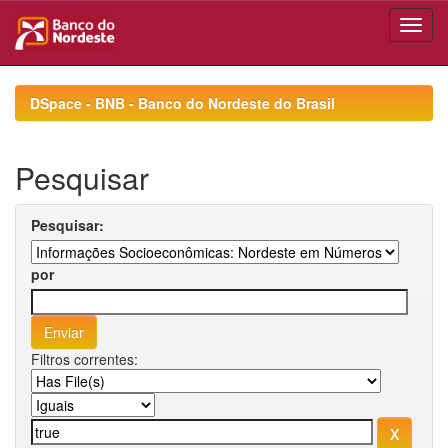
Skip
navigation
DSpace - BNB - Banco do Nordeste do Brasil
Pesquisar
Pesquisar:
por
Filtros correntes: