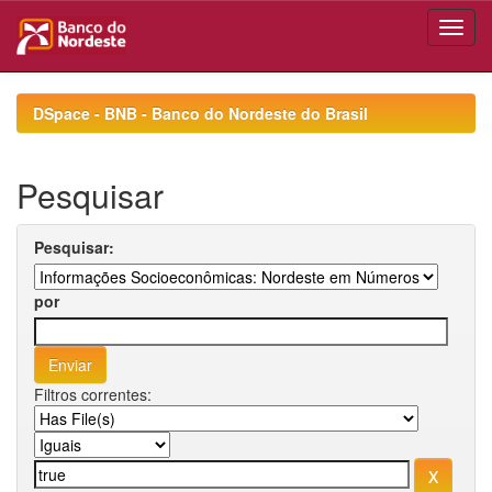
Skip
navigation
DSpace - BNB - Banco do Nordeste do Brasil
Pesquisar
Pesquisar:
por
Filtros correntes: