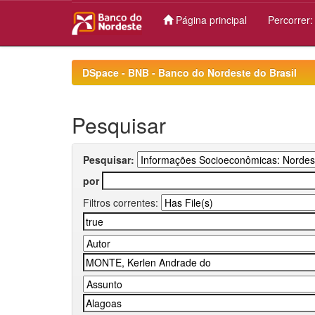
Página principal
Percorrer
Skip
navigation
DSpace - BNB - Banco do Nordeste do Brasil
Pesquisar
Pesquisar:
por
Filtros correntes: