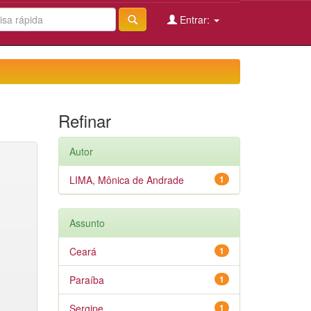
Entrar:
Refinar
Autor
LIMA, Mônica de Andrade
1
Assunto
Ceará
1
Paraíba
1
Sergipe
1