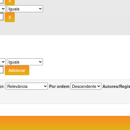
or:
Por ordem
Autores/Regi