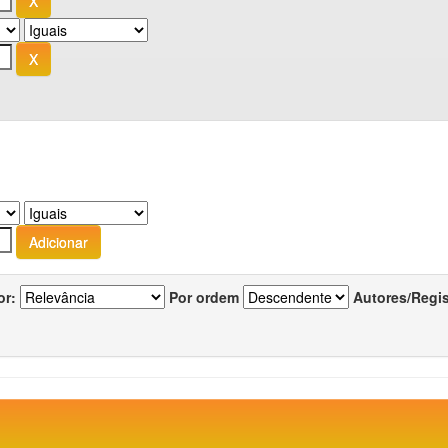
or:
Por ordem
Autores/Regi