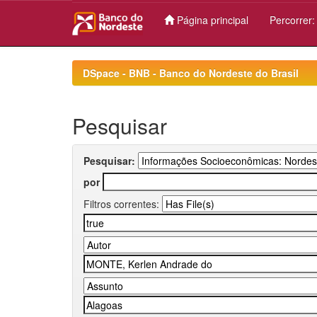
Página principal
Percorrer
Skip
navigation
DSpace - BNB - Banco do Nordeste do Brasil
Pesquisar
Pesquisar:
por
Filtros correntes: