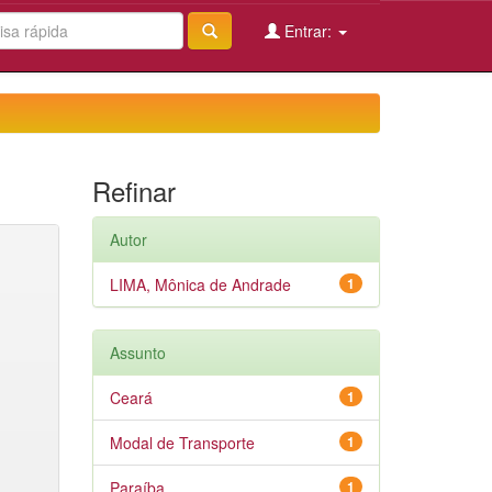
Entrar:
Refinar
Autor
LIMA, Mônica de Andrade
1
Assunto
Ceará
1
Modal de Transporte
1
Paraíba
1