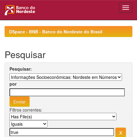
Skip
navigation
DSpace - BNB - Banco do Nordeste do Brasil
Pesquisar
Pesquisar:
por
Filtros correntes: