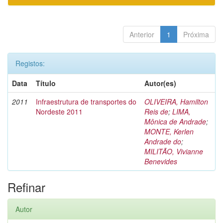
Anterior
1
Próxima
Registos:
Data
Título
Autor(es)
2011
Infraestrutura de transportes do
OLIVEIRA, Hamilton
Nordeste 2011
Reis de
;
LIMA,
Mônica de Andrade
;
MONTE, Kerlen
Andrade do
;
MILITÃO, Vivianne
Benevides
Refinar
Autor