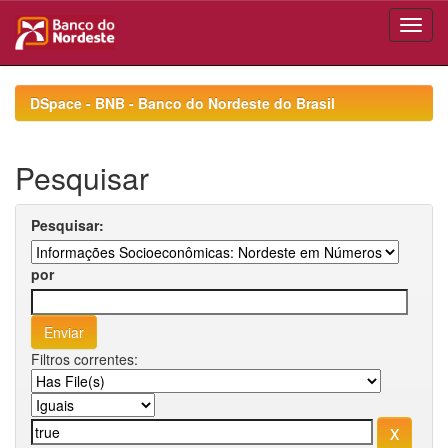
Skip
navigation
DSpace - BNB - Banco do Nordeste do Brasil
Pesquisar
Pesquisar:
por
Filtros correntes: