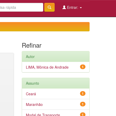
Entrar:
Refinar
Autor
LIMA, Mônica de Andrade
1
Assunto
Ceará
1
Maranhão
1
Modal de Transporte
1