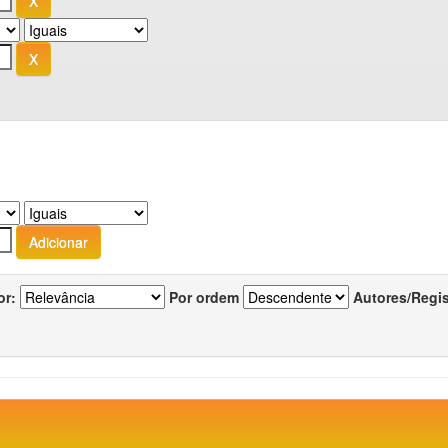
or:
Por ordem
Autores/Regi