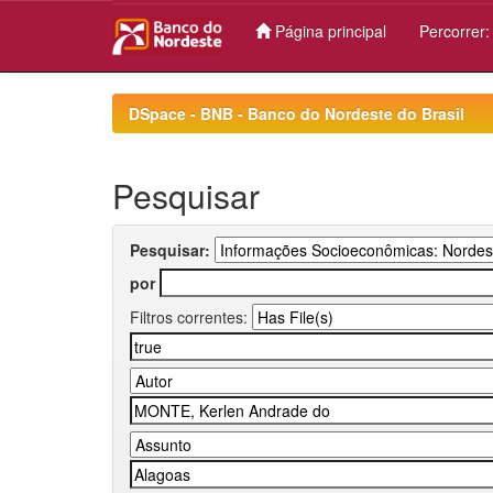
Página principal
Percorrer
Skip
navigation
DSpace - BNB - Banco do Nordeste do Brasil
Pesquisar
Pesquisar:
por
Filtros correntes: