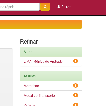
Entrar:
Refinar
Autor
LIMA, Mônica de Andrade
1
Assunto
Maranhão
1
Modal de Transporte
1
Paraíba
1