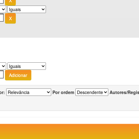
or:
Por ordem
Autores/Regi