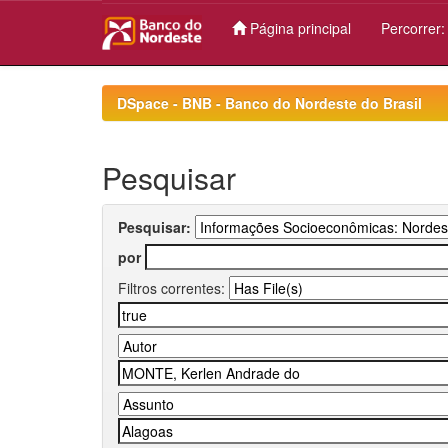
Página principal
Percorrer
Skip
navigation
DSpace - BNB - Banco do Nordeste do Brasil
Pesquisar
Pesquisar:
por
Filtros correntes: