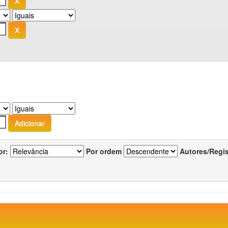
or:
Por ordem
Autores/Regi