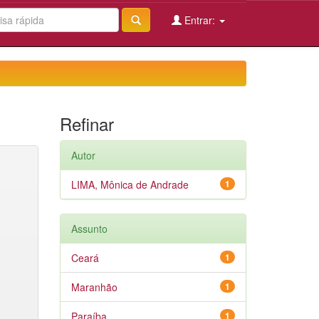
Entrar:
Refinar
Autor
LIMA, Mônica de Andrade
1
Assunto
Ceará
1
Maranhão
1
Paraíba
1