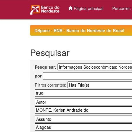
Página principal
Percorrer
Skip
navigation
DSpace - BNB - Banco do Nordeste do Brasil
Pesquisar
Pesquisar:
por
Filtros correntes: