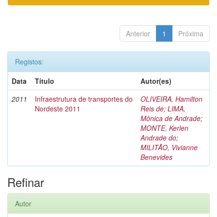
Anterior
1
Próxima
Registos:
Data
Título
Autor(es)
2011
Infraestrutura de transportes do
OLIVEIRA, Hamilton
Nordeste 2011
Reis de
;
LIMA,
Mônica de Andrade
;
MONTE, Kerlen
Andrade do
;
MILITÃO, Vivianne
Benevides
Refinar
Autor