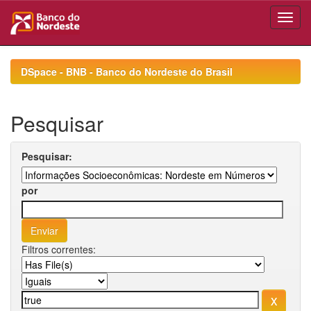
Skip
navigation
DSpace - BNB - Banco do Nordeste do Brasil
Pesquisar
Pesquisar:
por
Filtros correntes: