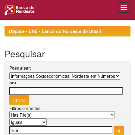
Skip
navigation
DSpace - BNB - Banco do Nordeste do Brasil
Pesquisar
Pesquisar:
por
Filtros correntes: