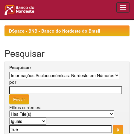
Skip
navigation
DSpace - BNB - Banco do Nordeste do Brasil
Pesquisar
Pesquisar:
por
Filtros correntes: