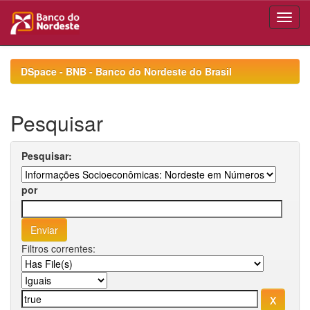
Skip
navigation
DSpace - BNB - Banco do Nordeste do Brasil
Pesquisar
Pesquisar:
por
Filtros correntes: