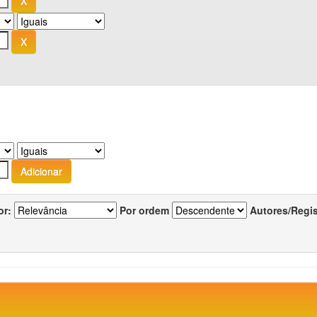
or:
Por ordem
Autores/Regi