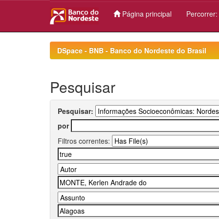
Página principal
Percorrer
Skip
navigation
DSpace - BNB - Banco do Nordeste do Brasil
Pesquisar
Pesquisar:
por
Filtros correntes: