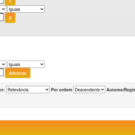
or:
Por ordem
Autores/Regi