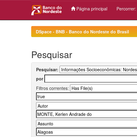
Página principal
Percorrer
Skip
navigation
DSpace - BNB - Banco do Nordeste do Brasil
Pesquisar
Pesquisar:
por
Filtros correntes: