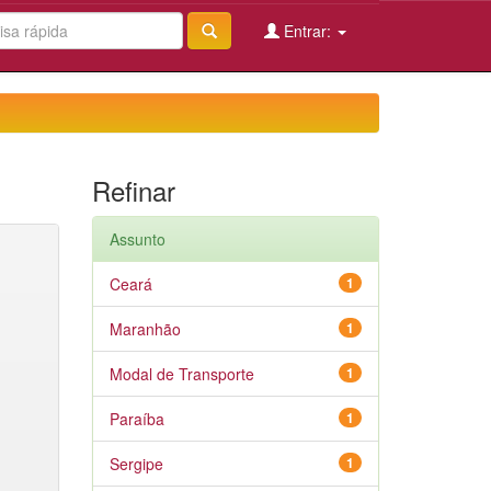
Entrar:
Refinar
Assunto
Ceará
1
Maranhão
1
Modal de Transporte
1
Paraíba
1
Sergipe
1