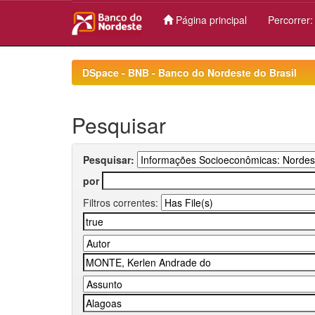
Página principal
Percorrer
Skip
navigation
DSpace - BNB - Banco do Nordeste do Brasil
Pesquisar
Pesquisar:
por
Filtros correntes: