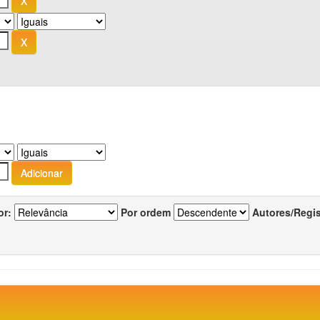
or:
Por ordem
Autores/Regi