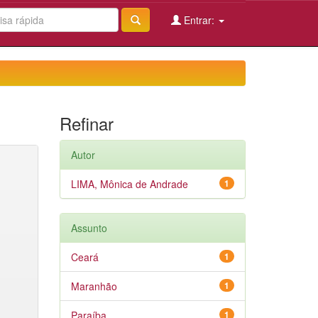
Entrar:
Refinar
Autor
LIMA, Mônica de Andrade
1
Assunto
Ceará
1
Maranhão
1
Paraíba
1