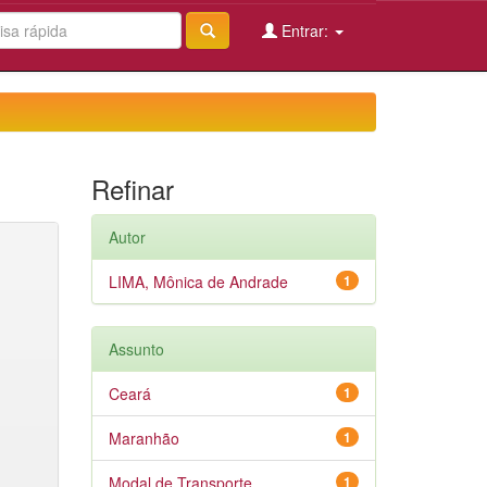
Entrar:
Refinar
Autor
LIMA, Mônica de Andrade
1
Assunto
Ceará
1
Maranhão
1
Modal de Transporte
1