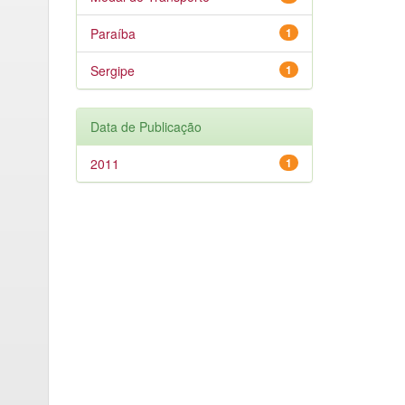
Paraíba
1
Sergipe
1
Data de Publicação
2011
1