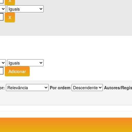
or:
Por ordem
Autores/Regi