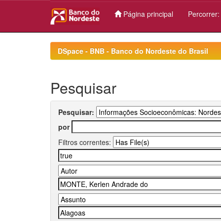
Página principal
Percorrer
Skip
navigation
DSpace - BNB - Banco do Nordeste do Brasil
Pesquisar
Pesquisar:
por
Filtros correntes: