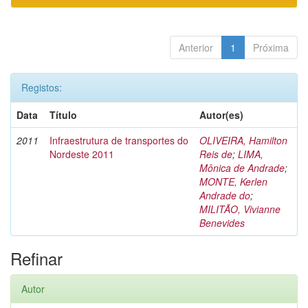
Anterior
1
Próxima
Registos:
Data
Título
Autor(es)
2011
Infraestrutura de transportes do
OLIVEIRA, Hamilton
Nordeste 2011
Reis de
;
LIMA,
Mônica de Andrade
;
MONTE, Kerlen
Andrade do
;
MILITÃO, Vivianne
Benevides
Refinar
Autor