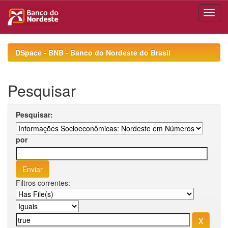
Skip
navigation
DSpace - BNB - Banco do Nordeste do Brasil
Pesquisar
Pesquisar:
por
Filtros correntes: