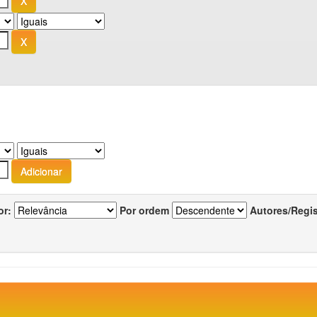
or:
Por ordem
Autores/Regi