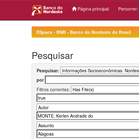
Página principal
Percorrer
Skip
navigation
DSpace - BNB - Banco do Nordeste do Brasil
Pesquisar
Pesquisar:
por
Filtros correntes: