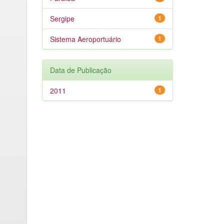
Sergipe
1
Sistema Aeroportuário
1
Data de Publicação
2011
1