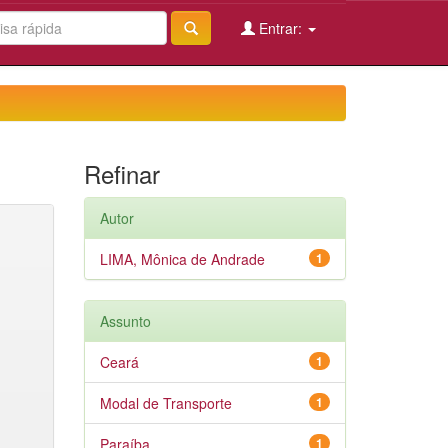
Entrar:
Refinar
Autor
LIMA, Mônica de Andrade
1
Assunto
Ceará
1
Modal de Transporte
1
Paraíba
1