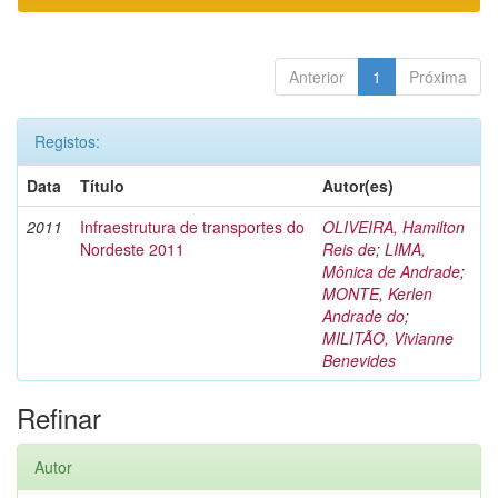
Anterior
1
Próxima
Registos:
Data
Título
Autor(es)
2011
Infraestrutura de transportes do
OLIVEIRA, Hamilton
Nordeste 2011
Reis de
;
LIMA,
Mônica de Andrade
;
MONTE, Kerlen
Andrade do
;
MILITÃO, Vivianne
Benevides
Refinar
Autor