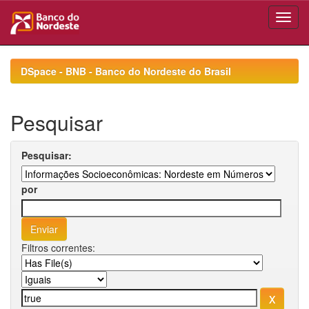
Skip
navigation
DSpace - BNB - Banco do Nordeste do Brasil
Pesquisar
Pesquisar:
por
Filtros correntes: