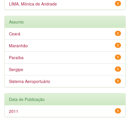
LIMA, Mônica de Andrade
1
Assunto
Ceará
1
Maranhão
1
Paraíba
1
Sergipe
1
Sistema Aeroportuário
1
Data de Publicação
2011
1