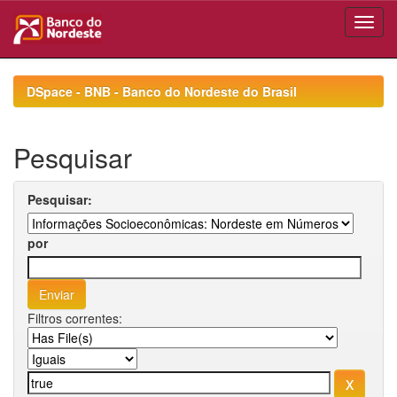
Skip
navigation
DSpace - BNB - Banco do Nordeste do Brasil
Pesquisar
Pesquisar:
por
Filtros correntes: