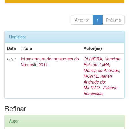
Anterior
1
Próxima
Registos:
Data
Título
Autor(es)
2011
Infraestrutura de transportes do
OLIVEIRA, Hamilton
Nordeste 2011
Reis de
;
LIMA,
Mônica de Andrade
;
MONTE, Kerlen
Andrade do
;
MILITÃO, Vivianne
Benevides
Refinar
Autor