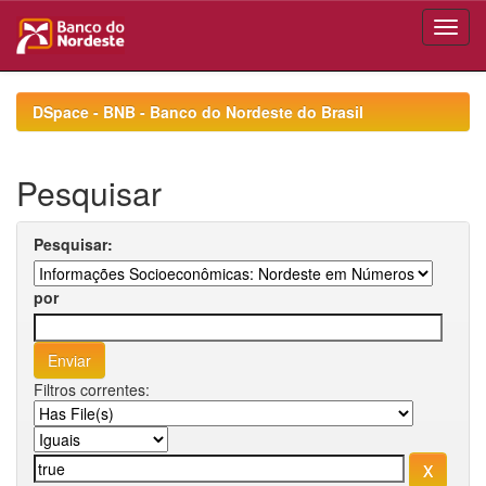
Skip
navigation
DSpace - BNB - Banco do Nordeste do Brasil
Pesquisar
Pesquisar:
por
Filtros correntes: