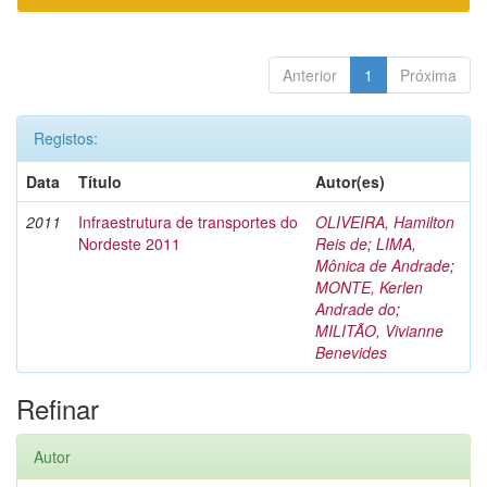
Anterior
1
Próxima
Registos:
Data
Título
Autor(es)
2011
Infraestrutura de transportes do
OLIVEIRA, Hamilton
Nordeste 2011
Reis de
;
LIMA,
Mônica de Andrade
;
MONTE, Kerlen
Andrade do
;
MILITÃO, Vivianne
Benevides
Refinar
Autor