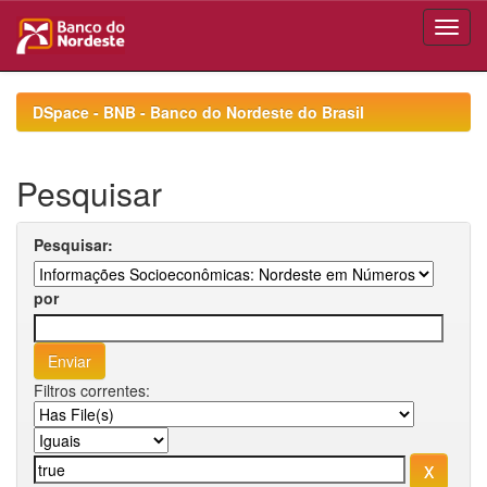
Skip
navigation
DSpace - BNB - Banco do Nordeste do Brasil
Pesquisar
Pesquisar:
por
Filtros correntes: