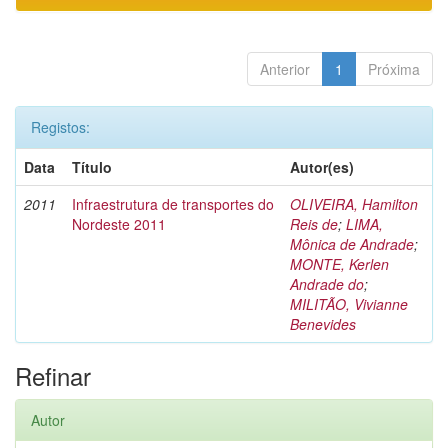
Anterior
1
Próxima
Registos:
Data
Título
Autor(es)
2011
Infraestrutura de transportes do
OLIVEIRA, Hamilton
Nordeste 2011
Reis de
;
LIMA,
Mônica de Andrade
;
MONTE, Kerlen
Andrade do
;
MILITÃO, Vivianne
Benevides
Refinar
Autor