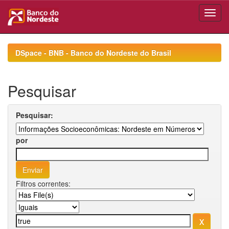
Skip
navigation
DSpace - BNB - Banco do Nordeste do Brasil
Pesquisar
Pesquisar:
por
Filtros correntes: