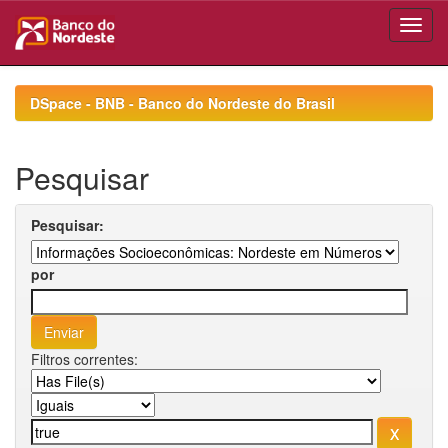
Skip
navigation
DSpace - BNB - Banco do Nordeste do Brasil
Pesquisar
Pesquisar:
por
Filtros correntes: