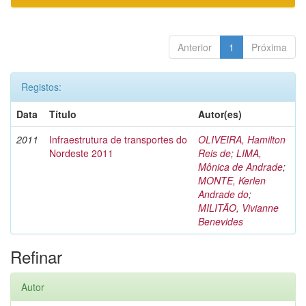
Anterior
1
Próxima
Registos:
Data
Título
Autor(es)
2011
Infraestrutura de transportes do
OLIVEIRA, Hamilton
Nordeste 2011
Reis de
;
LIMA,
Mônica de Andrade
;
MONTE, Kerlen
Andrade do
;
MILITÃO, Vivianne
Benevides
Refinar
Autor