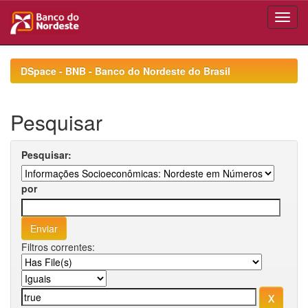
Skip
navigation
DSpace - BNB - Banco do Nordeste do Brasil
Pesquisar
Pesquisar:
por
Filtros correntes: