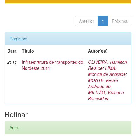
Anterior
1
Próxima
Registos:
Data
Título
Autor(es)
2011
Infraestrutura de transportes do
OLIVEIRA, Hamilton
Nordeste 2011
Reis de
;
LIMA,
Mônica de Andrade
;
MONTE, Kerlen
Andrade do
;
MILITÃO, Vivianne
Benevides
Refinar
Autor