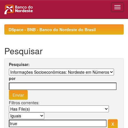
Skip
navigation
DSpace - BNB - Banco do Nordeste do Brasil
Pesquisar
Pesquisar:
por
Filtros correntes: