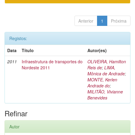
Anterior
1
Próxima
Registos:
Data
Título
Autor(es)
2011
Infraestrutura de transportes do
OLIVEIRA, Hamilton
Nordeste 2011
Reis de
;
LIMA,
Mônica de Andrade
;
MONTE, Kerlen
Andrade do
;
MILITÃO, Vivianne
Benevides
Refinar
Autor