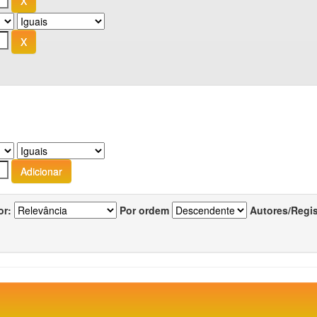
or:
Por ordem
Autores/Regi