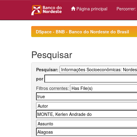
Página principal
Percorrer
Skip
navigation
DSpace - BNB - Banco do Nordeste do Brasil
Pesquisar
Pesquisar:
por
Filtros correntes: