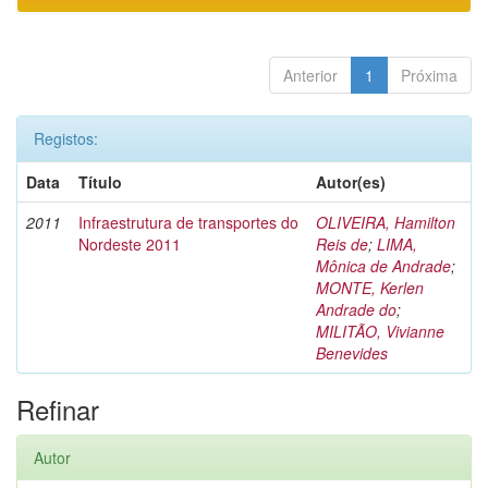
Anterior
1
Próxima
Registos:
Data
Título
Autor(es)
2011
Infraestrutura de transportes do
OLIVEIRA, Hamilton
Nordeste 2011
Reis de
;
LIMA,
Mônica de Andrade
;
MONTE, Kerlen
Andrade do
;
MILITÃO, Vivianne
Benevides
Refinar
Autor