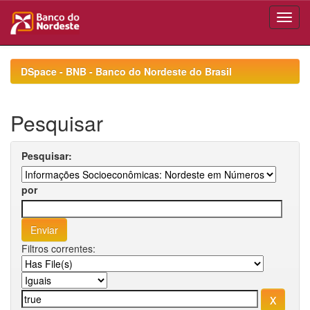
Skip
navigation
DSpace - BNB - Banco do Nordeste do Brasil
Pesquisar
Pesquisar:
por
Filtros correntes: