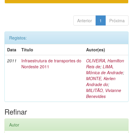
Anterior
1
Próxima
Registos:
Data
Título
Autor(es)
2011
Infraestrutura de transportes do
OLIVEIRA, Hamilton
Nordeste 2011
Reis de
;
LIMA,
Mônica de Andrade
;
MONTE, Kerlen
Andrade do
;
MILITÃO, Vivianne
Benevides
Refinar
Autor