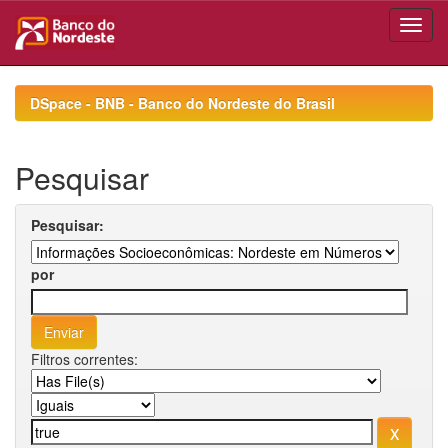
Skip
navigation
DSpace - BNB - Banco do Nordeste do Brasil
Pesquisar
Pesquisar:
por
Filtros correntes: