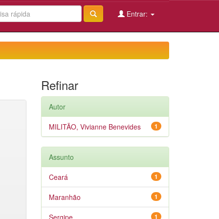
Entrar:
Refinar
Autor
MILITÃO, Vivianne Benevides
1
Assunto
Ceará
1
Maranhão
1
Sergipe
1