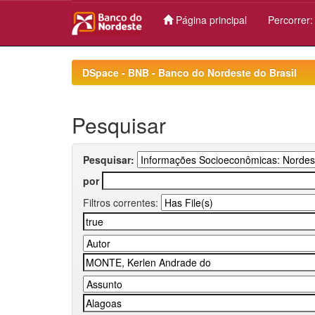
Página principal
Percorrer
Skip
navigation
DSpace - BNB - Banco do Nordeste do Brasil
Pesquisar
Pesquisar:
por
Filtros correntes: