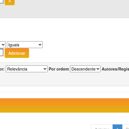
or:
Por ordem
Autores/Regi