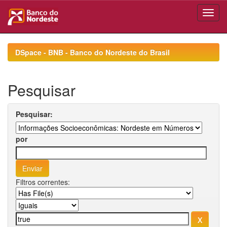
Skip
navigation
DSpace - BNB - Banco do Nordeste do Brasil
Pesquisar
Pesquisar:
por
Filtros correntes: