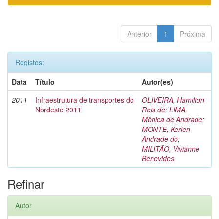
Anterior
1
Próxima
Registos:
Data
Título
Autor(es)
2011
Infraestrutura de transportes do
OLIVEIRA, Hamilton
Nordeste 2011
Reis de
;
LIMA,
Mônica de Andrade
;
MONTE, Kerlen
Andrade do
;
MILITÃO, Vivianne
Benevides
Refinar
Autor