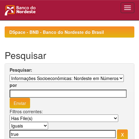
Skip
navigation
DSpace - BNB - Banco do Nordeste do Brasil
Pesquisar
Pesquisar:
por
Filtros correntes: