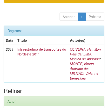
Anterior
1
Próxima
Registos:
Data
Título
Autor(es)
2011
Infraestrutura de transportes do
OLIVEIRA, Hamilton
Nordeste 2011
Reis de
;
LIMA,
Mônica de Andrade
;
MONTE, Kerlen
Andrade do
;
MILITÃO, Vivianne
Benevides
Refinar
Autor