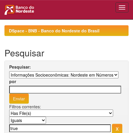
Skip
navigation
DSpace - BNB - Banco do Nordeste do Brasil
Pesquisar
Pesquisar:
por
Filtros correntes: