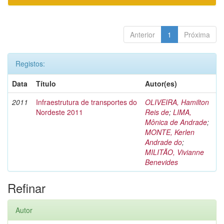
Anterior
1
Próxima
Registos:
Data
Título
Autor(es)
2011
Infraestrutura de transportes do
OLIVEIRA, Hamilton
Nordeste 2011
Reis de
;
LIMA,
Mônica de Andrade
;
MONTE, Kerlen
Andrade do
;
MILITÃO, Vivianne
Benevides
Refinar
Autor