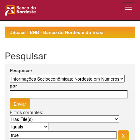
Skip
navigation
DSpace - BNB - Banco do Nordeste do Brasil
Pesquisar
Pesquisar:
por
Filtros correntes: