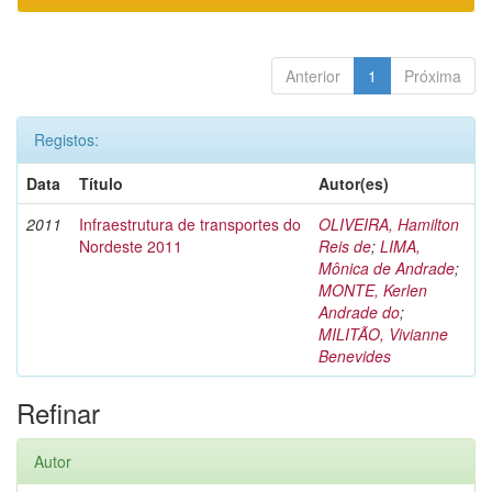
Anterior
1
Próxima
Registos:
Data
Título
Autor(es)
2011
Infraestrutura de transportes do
OLIVEIRA, Hamilton
Nordeste 2011
Reis de
;
LIMA,
Mônica de Andrade
;
MONTE, Kerlen
Andrade do
;
MILITÃO, Vivianne
Benevides
Refinar
Autor