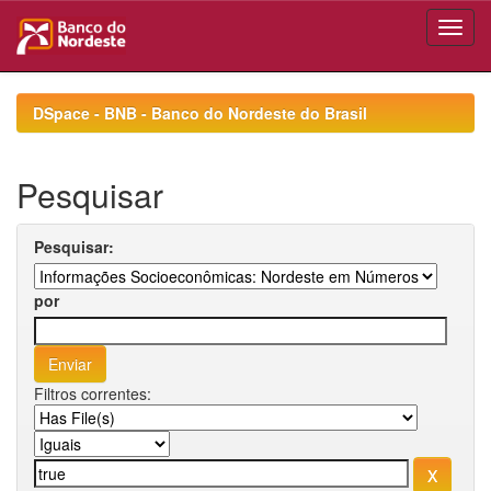
Skip
navigation
DSpace - BNB - Banco do Nordeste do Brasil
Pesquisar
Pesquisar:
por
Filtros correntes: