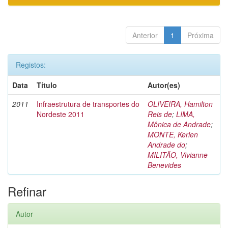
Anterior
1
Próxima
Registos:
Data
Título
Autor(es)
2011
Infraestrutura de transportes do
OLIVEIRA, Hamilton
Nordeste 2011
Reis de
;
LIMA,
Mônica de Andrade
;
MONTE, Kerlen
Andrade do
;
MILITÃO, Vivianne
Benevides
Refinar
Autor