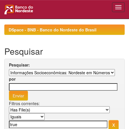
Skip
navigation
DSpace - BNB - Banco do Nordeste do Brasil
Pesquisar
Pesquisar:
por
Filtros correntes: