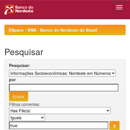
Skip
navigation
DSpace - BNB - Banco do Nordeste do Brasil
Pesquisar
Pesquisar:
por
Filtros correntes: