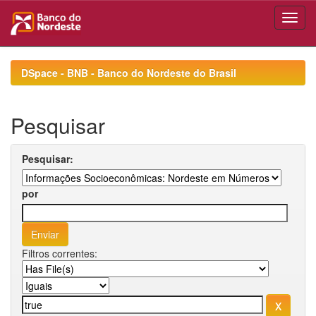
Skip
navigation
DSpace - BNB - Banco do Nordeste do Brasil
Pesquisar
Pesquisar:
por
Filtros correntes: