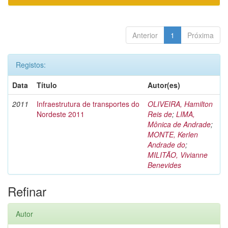
Anterior
1
Próxima
Registos:
Data
Título
Autor(es)
2011
Infraestrutura de transportes do
OLIVEIRA, Hamilton
Nordeste 2011
Reis de
;
LIMA,
Mônica de Andrade
;
MONTE, Kerlen
Andrade do
;
MILITÃO, Vivianne
Benevides
Refinar
Autor