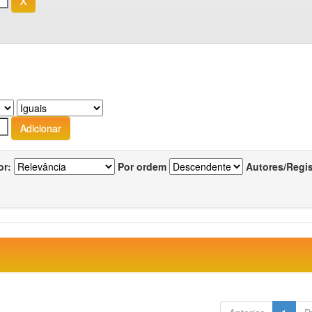
or:
Por ordem
Autores/Regi