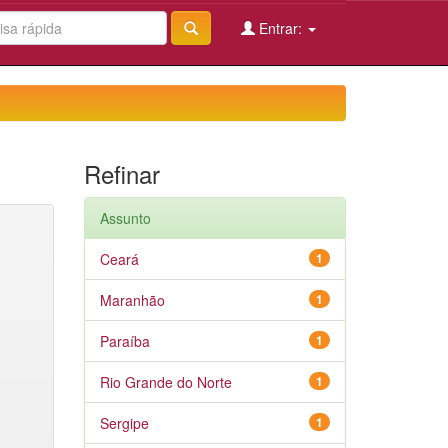
Entrar:
Refinar
Assunto
Ceará
1
Maranhão
1
Paraíba
1
Rio Grande do Norte
1
Sergipe
1