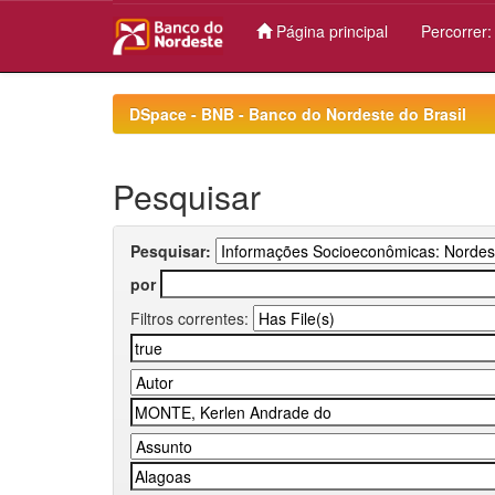
Página principal
Percorrer
Skip
navigation
DSpace - BNB - Banco do Nordeste do Brasil
Pesquisar
Pesquisar:
por
Filtros correntes: