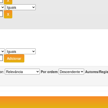
or:
Por ordem
Autores/Regi