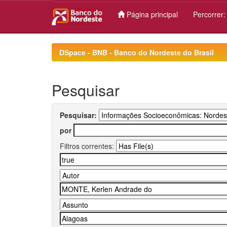
Página principal
Percorrer
Skip
navigation
DSpace - BNB - Banco do Nordeste do Brasil
Pesquisar
Pesquisar:
por
Filtros correntes: