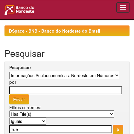
Skip
navigation
DSpace - BNB - Banco do Nordeste do Brasil
Pesquisar
Pesquisar:
por
Filtros correntes: