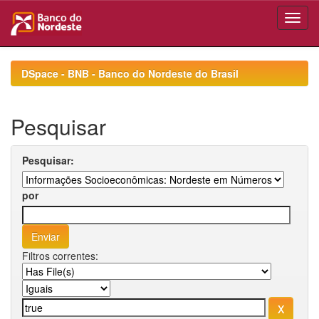
Skip
navigation
DSpace - BNB - Banco do Nordeste do Brasil
Pesquisar
Pesquisar:
por
Filtros correntes: