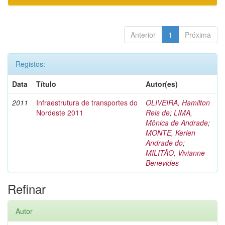
Anterior
1
Próxima
Registos:
Data
Título
Autor(es)
2011
Infraestrutura de transportes do
OLIVEIRA, Hamilton
Nordeste 2011
Reis de
;
LIMA,
Mônica de Andrade
;
MONTE, Kerlen
Andrade do
;
MILITÃO, Vivianne
Benevides
Refinar
Autor