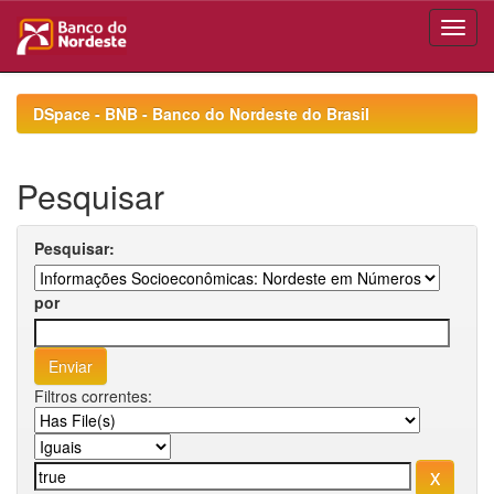
Skip
navigation
DSpace - BNB - Banco do Nordeste do Brasil
Pesquisar
Pesquisar:
por
Filtros correntes: