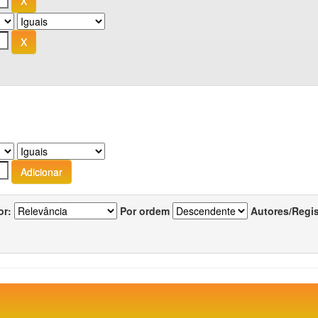
or:
Por ordem
Autores/Regi