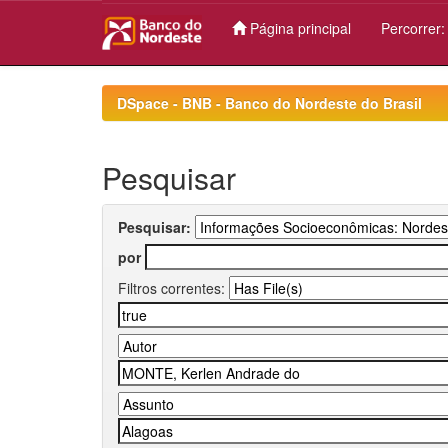
Página principal
Percorrer
Skip
navigation
DSpace - BNB - Banco do Nordeste do Brasil
Pesquisar
Pesquisar:
por
Filtros correntes: